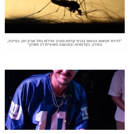
"לכידת יתושות נגועות בנגיף קדחת מערב הנילוס בתל אביב-יפו, בטייבה,
בטירה, בקלנסווה ובמועצה האזורית לב השרון"