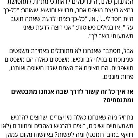
המתגונן שלנו, היינו יכולים לראות כי מתחת לתחפושת
נמצא בעצם משפט אחר, מבוייש וחושש, שאומר: "כל-כך
היית חסר לי…", או, "כל-כך רציתי לדעת שאתה חושב
עלי", או במילים פשוטות: "אני רוצה לדעת שאני
משמעותי בשבילך".
אבל, מסתבר שאנחנו לא מתורגלים באמירת משפטים
שמנוסחים בגילוי לב ונפש. משפטים כאלה הם משפטים
חושפניים. הם מציגים את האמת שלנו חשופה ואותנו,
פחות מוגנים.
אז איך כל זה קשור לדרך שבה אנחנו מתבטאים
ומתנסחים?
נתחיל מזה שאנחנו כאלה מין יצורים, שרוצים להרגיש
משמעותיים ושייכים, רוצים להרגיש נאהבים ומחוזרים (לאו
דווקא במובן רומנטי) ומה לעשות? באיזשהו מקום עמוק