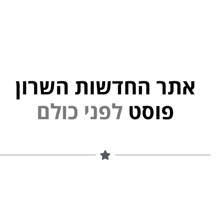
אתר החדשות השרון
פוסט
ל
פ
נ
י