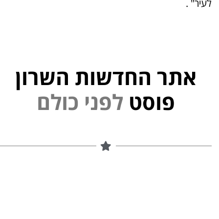
לעיר" .
אתר החדשות השרון
י
פוסט
ל
פ
נ