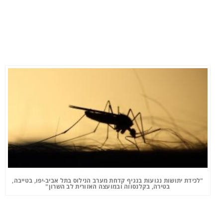
"לכידת יתושות נגועות בנגיף קדחת מערב הנילוס בתל אביב-יפו, בטייבה,
בטירה, בקלנסווה ובמועצה האזורית לב השרון"