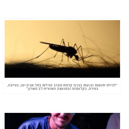
"לכידת יתושות נגועות בנגיף קדחת מערב הנילוס בתל אביב-יפו, בטייבה,
בטירה, בקלנסווה ובמועצה האזורית לב השרון"