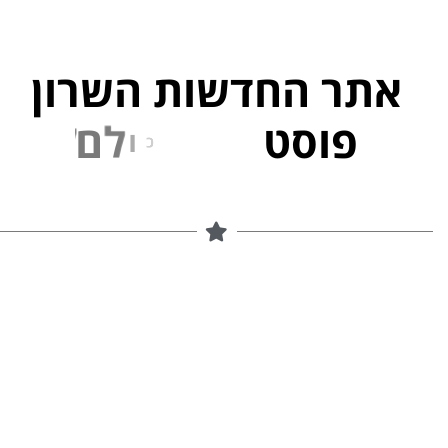
אתר החדשות השרון
פוסט
ל
פ
נ
י