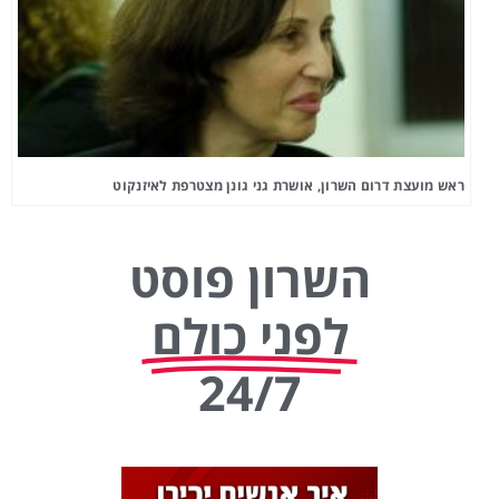
ראש מועצת דרום השרון, אושרת גני גונן מצטרפת לאיזנקוט
השרון פוסט
לפני כולם
24/7