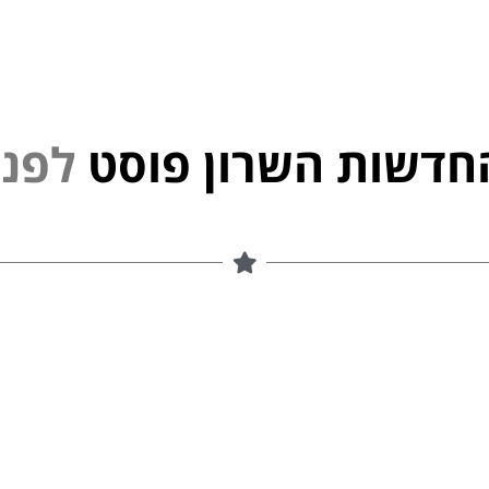
חדשות השרון פוסט
פ
נ
י
ל