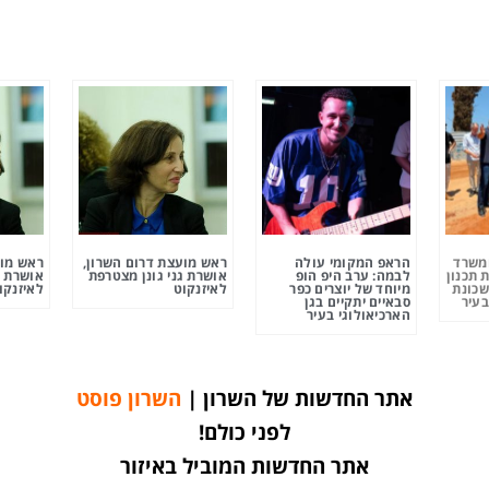
ומשרד
הראפ המקומי עולה
ראש מועצת דרום השרון,
ראש מוע
 תכנון
לבמה: ערב היפ הופ
אושרת גני גונן מצטרפת
אושרת ג
שכונת
מיוחד של יוצרים כפר
לאיזנקוט
לאיזנקו
בעיר
סבאיים יתקיים בגן
הארכיאולוגי בעיר
אתר החדשות של השרון |
השרון פוסט
לפני כולם!
אתר החדשות המוביל באיזור