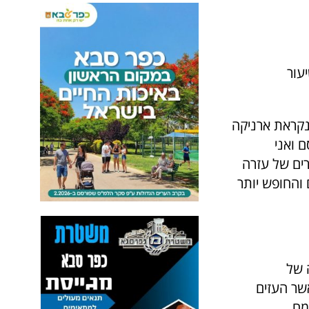
עור
נקראת ארניקה
סם ואני
ים של עזרה
 והחופש יותר
 של
שר העזים
מח