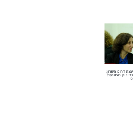
צת דרום השרון,
ני גונן מצטרפת
ט