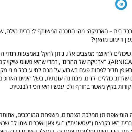
כל בית – הארניקה: מהו המכנה המשותף ל: ברית מילה, שי
עין ודימום מהאף?
שיכולים להיווצר ממצבים אלו, ניתן להקל באמצעות רמדי ה
(ARNICA MONTANA). "ארניקה של ההרים", רמדי שהיא פשוט שיקוי ק
פן תדיר לפחות פעם בשבוע על מנת לסייע בכל מיני מקר
שלרוב כוללים ילדים. מבחינה עונתית, בשל הימים הארוכים
קורות בקיץ מאשר בחורף ולכן עכשיו היא הכי רלבנטית.
נה הומיאופתית) ממלכת הצמחים, משפחת המורכבים, אחותה
רית היא נקראת ("עטשנית") רועי צאן ואיכרים שמו לב שכא
עות, הן ניגשות ומלחכות צמח זה. במהלך השנים נבדק הצ