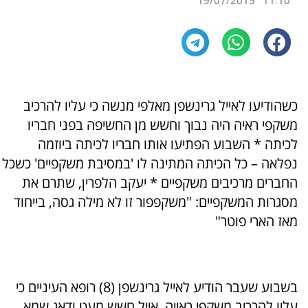
19/07/2015
11:10
כשהודיעו לאייל גרינשפן מאלפי מנשה כי עליו להרכיב
משקפי ראיה היה נבוך וחשש מן החשיפה בפני חבריו
לכיתה * השבוע הפתיעו אותו חבריו לכיתה ביוזמה
נפלאה – כל הכיתה המתינה לו 'במסיבת משקפיים' כשכל
החברים מרכיבים משקפיים * יעקב הלפרין, שתרם את
מסגרות המשקפיים: "משקפפור זו לא מילה גסה, בייחוד
מאז הארי פוטר"
בשבוע שעבר הודיע לאייל גרינשפן (8) רופא העיניים כי
עליו להרכיב משקפי ראייה. אייל חשש מעט ודאג שמא