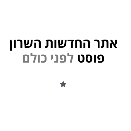
אתר החדשות השרון
י
נ
פוסט
ל
פ
ם