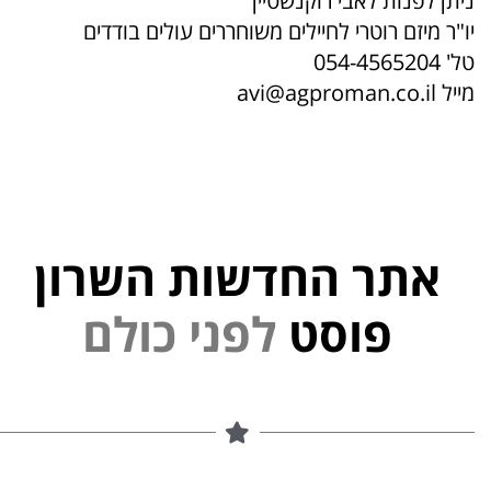
ניתן לפנות לאבי רוקנשטיין
יו"ר מיזם רוטרי לחיילים משוחררים עולים בודדים
טל' 054-4565204
מייל avi@agproman.co.il
אתר החדשות השרון
י
נ
פוסט
ל
פ
ם