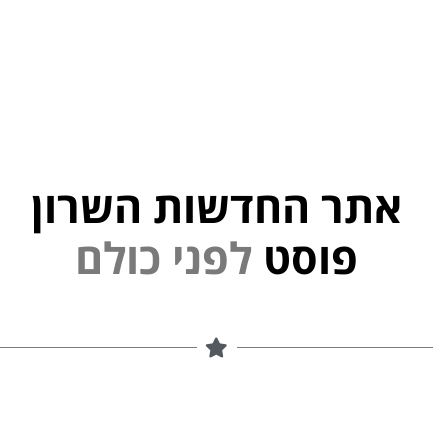
אתר החדשות השרון
י
פוסט
ל
פ
נ