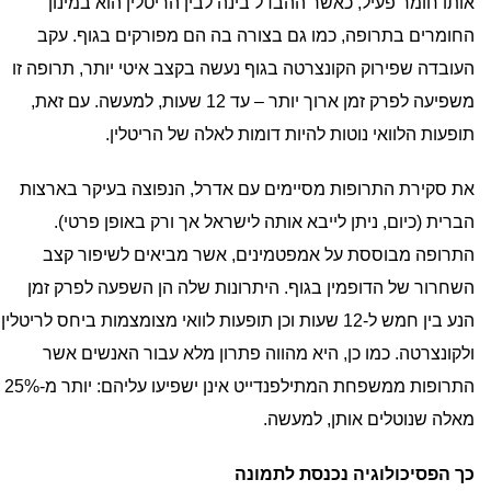
אותו חומר פעיל, כאשר ההבדל בינה לבין הריטלין הוא במינון
החומרים בתרופה, כמו גם בצורה בה הם מפורקים בגוף. עקב
העובדה שפירוק הקונצרטה בגוף נעשה בקצב איטי יותר, תרופה זו
משפיעה לפרק זמן ארוך יותר – עד 12 שעות, למעשה. עם זאת,
תופעות הלוואי נוטות להיות דומות לאלה של הריטלין.
את סקירת התרופות מסיימים עם אדרל, הנפוצה בעיקר בארצות
הברית (כיום, ניתן לייבא אותה לישראל אך ורק באופן פרטי).
התרופה מבוססת על אמפטמינים, אשר מביאים לשיפור קצב
השחרור של הדופמין בגוף. היתרונות שלה הן השפעה לפרק זמן
הנע בין חמש ל-12 שעות וכן תופעות לוואי מצומצמות ביחס לריטלין
ולקונצרטה. כמו כן, היא מהווה פתרון מלא עבור האנשים אשר
התרופות ממשפחת המתילפנדייט אינן ישפיעו עליהם: יותר מ-25%
מאלה שנוטלים אותן, למעשה.
כך הפסיכולוגיה נכנסת לתמונה