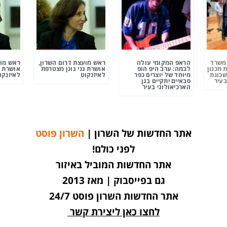
ומשרד
הראפ המקומי עולה
ראש מועצת דרום השרון,
ראש מוע
 תכנון
לבמה: ערב היפ הופ
אושרת גני גונן מצטרפת
אושרת ג
שכונת
מיוחד של יוצרים כפר
לאיזנקוט
לאיזנקו
בעיר
סבאיים יתקיים בגן
הארכיאולוגי בעיר
אתר החדשות של השרון |
השרון פוסט
לפני כולם!
אתר החדשות המוביל באיזור
גם בפייסבוק | מאז 2013
אתר החדשות השרון פוסט 24/7
לחצו כאן ליצירת קשר