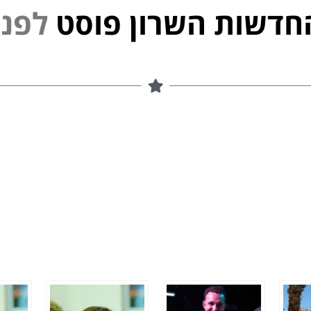
חדשות השרון פוסט
נ
י
פ
ל