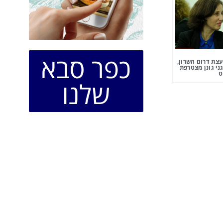
כפר סבא
צת דרום השרון,
ני גונן מצטרפת
ט
שלנו