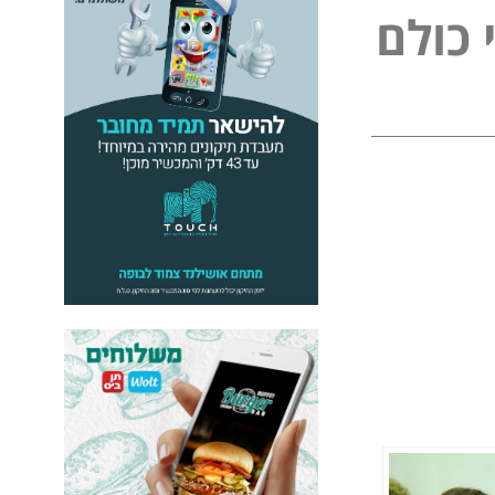
כ
ו
ל
ם
ל