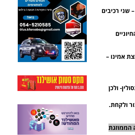
– שני רכיבים
ם בסידן, אבץ, נחושת , מגנזיום וויטמין B – החיוניים
צת אמינו –
לין- ולכן
ור ולקחת.
 הממוזגת