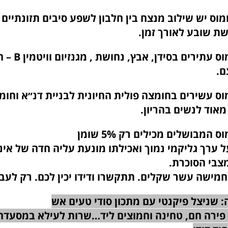
ומוס יש שילוב מנצח בין חלבון לשפע סיבים תזונתיים 
ת שובע לאורך זמן.
2. גרגרי החומוס עתירי
ם.
ומוס עשירים בחומצה פולית החיונית לבניית דנ״א וחומ
מאוד לנשים בהריון.
ל ערך גליקמי נמוך ואכילתו מונעת עליה חדה של אינסו
צבי הסוכרת.
חמישה עשר שקלים. תתקשרו ודידו יכין לכם. רק לעב
שניצל פיקנטי עם מתכון סודי טעים אש
 פירה חם, טחינה וחמוצים ליד…שרות לעילא במסעדה