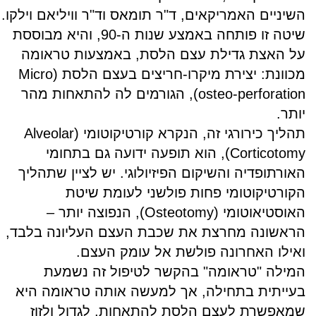
השיניים האמריקאים, ד"ר תומאס וד"ר וויליאם וילקו.
שיטה זו פותחה באמצע שנות ה-90, והיא מבוססת
על האצת גדילת עצם הלסת, באמצעות טראומה
מכוונת: יצירת מיקרו-חריצים בעצם הלסת (
Micro
osteo-perforation
), הגורמים לה להתאחות מהר
יותר.
תהליך כירורגי זה, הנקרא
קורטיקוטומי (
Alveolar
Corticotomy
), הוא
תופעה ידועה גם בתחומי
האורתופדיה והשיקום הפיזיולוגי. יש לציין שתהליך
הקורטיקוטומי פחות פולשני לעומת שיטת
האוסטיאוטומי (
Osteotomy
), הנפוצה יותר –
הראשונה מחרצת את שכבת העצם העליונה בלבד,
ואילו האחרונה פולשת אל עומק העצם.
המילה "טראומה" בהקשר לטיפול זה נשמעת
בעייתית בתחילה, אך למעשה אותה טראומה היא
שמאפשרת לעצם הלסת להתאחות, לגדול ולזוז