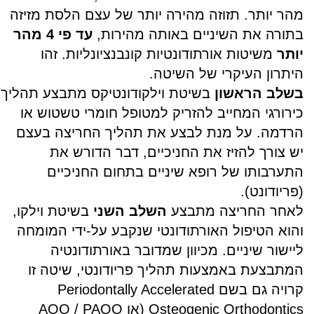
מהר יותר. תזוזה מהירה יותר של עצם הלסת מזיזה
בתורה את השיניים באותה מהירות,
עד פי 4 מהר
יותר
משיטות אורתודונטיות קונבנציונליות. זהו
היתרון העיקרי של השיטה.
בשלב הראשון
בשיטת וילקודונטיקס מתבצע תהליך
כירורגי המחייב להזריק למטופל חומרי טשטוש או
הרדמה. על מנת לבצע את תהליך החריצה בעצם
יש צורך להזיז את החניכיים, דבר הדורש את
התערבותו של רופא שיניים בתחום החניכיים
(פריודונט).
לאחר החריצה מתבצע
השלב השני
בשיטת וילקו,
והוא הטיפול האורתודונטי שנקבע על-ידי
המומחה
ליישור שיניים
. מכיוון שמדובר באורתודונטיה
המתבצעת באמצעות תהליך פריודונטי, שיטה זו
קרויה גם בשם
Periodontally Accelerated
Osteogenic Orthodontics
(או
AOO / PAOO