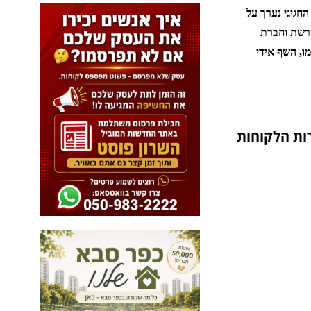
חגיגי נערך על
הרשת וחברת
ו, השף אידי
ות הלקוחות
ל
פ
נ
י
כ
ו
ל
ם