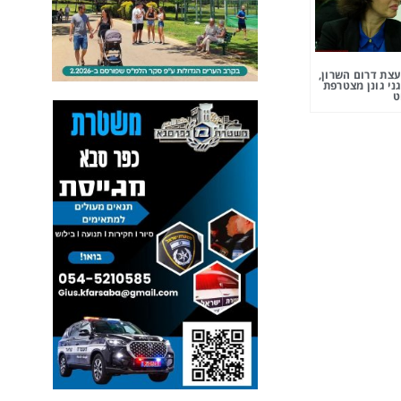
צת דרום השרון,
ני גונן מצטרפת
ט