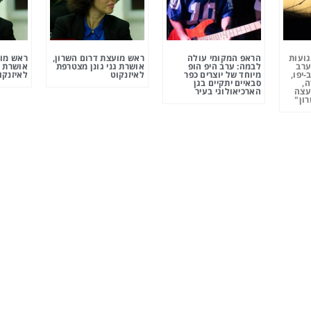
גועות
הראפ המקומי עולה
ראש מועצת דרום השרון,
ראש מוע
ערב
לבמה: ערב היפ הופ
אושרת גני גונן מצטרפת
אושרת ג
-יפו,
מיוחד של יוצרים כפר
לאיזנקוט
לאיזנקו
ה,
סבאיים יתקיים בגן
עצה
הארכיאולוגי בעיר
ון"