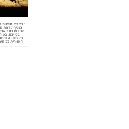
"לכידת יתושות נ
בנגיף קדחת מ
הנילוס בתל אביב
בטייבה, בטיר
בקלנסווה ובמו
האזורית לב השר