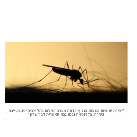
"לכידת יתושות נגועות בנגיף קדחת מערב הנילוס בתל אביב-יפו, בטייבה,
בטירה, בקלנסווה ובמועצה האזורית לב השרון"