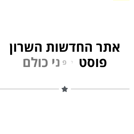
אתר החדשות השרון
פוסט
ל
פ
נ
י