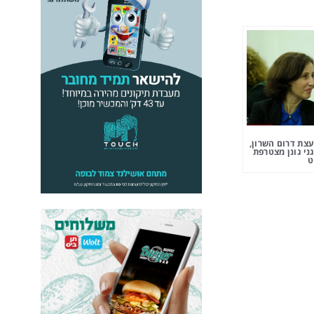
צת דרום השרון,
ני גונן מצטרפת
ט