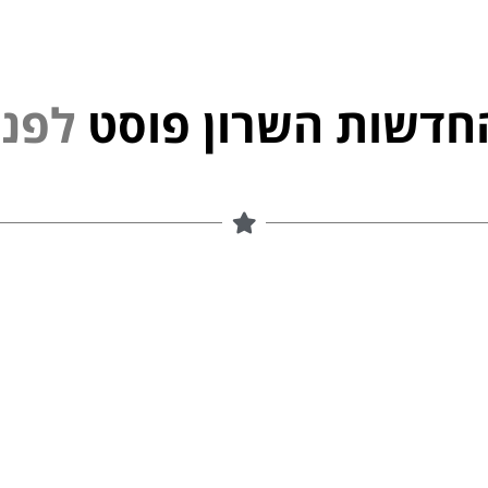
חדשות השרון פוסט
נ
י
פ
ל