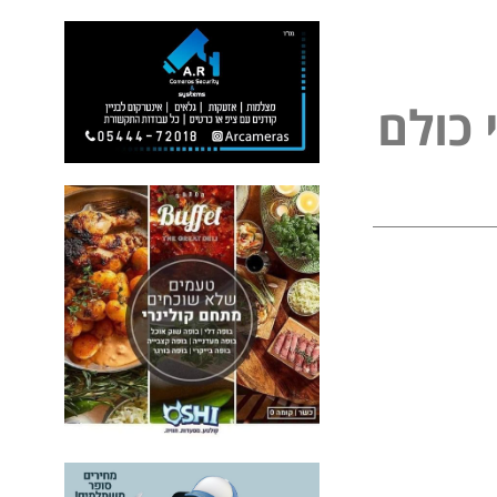
כ
ו
ל
ם
ל
פ