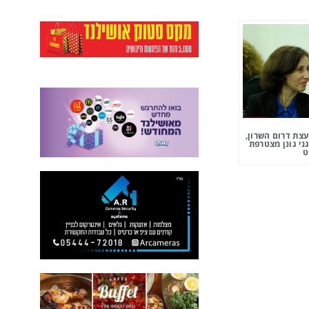
צת דרום השרון,
ני גונן מצטרפת
ט