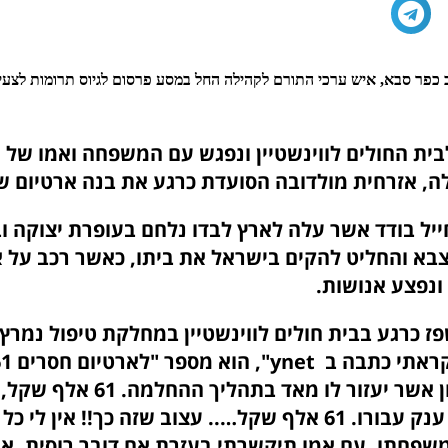
ב כפר סבא, איש ערכי התורם לקהילה החל במסע פרסום לגיוס תרומות לצע
ית החולים לווינשטיין ונפגש עם המשפחה ואמו של
ה, אזרחית מולדובה הסועדת כרגע את בנה ארטיום 
ייל בודד אשר עלה לארץ לבדו נלחם בעופרת יצוקה וב
א והחליט להקים בישראל את ביתו, כאשר רכב על א
ונפצע אנושות.
ז כרגע בבית חולים לווינשטיין במחלקת טיפול נמרץ
לסטנד סיליקון אשר יעזור לו מאד בתהל
למדינה סכום ענק עבורו. 61 אלף שקל….. עצוב שזה כך!! אין לי
פחתו, עם אמו תיקשרתי בעזרת אח דובר רוסית, איך