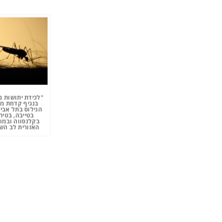
"לכידת יתושות נ
בנגיף קדחת מ
הנילוס בתל אביב
בטייבה, בטיר
בקלנסווה ובמו
האזורית לב השר