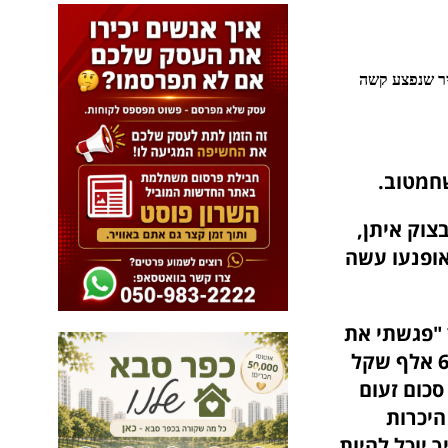
יר שנפצע קשה
שחמטוב.
צוק איתן,
ופנעו עשה
 "פגשתי את
אמו לאחר שקראתי כתבה ב ynet", הוא מספר "לארטיום חסרים 61 אלף שקל
יך ההחלמה. 61 אלף שקל, סכום זעום
 כל היכרות
 יוכל להיות