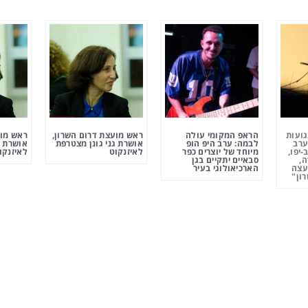
גועות
הראפ המקומי עולה
ראש מועצת דרום השרון,
ראש מוע
ערב
לבמה: ערב היפ הופ
אושרת גני גונן מצטרפת
אושרת ג
-יפו,
מיוחד של יוצרים כפר
לאיזנקוט
לאיזנקו
ה,
סבאיים יתקיים בגן
עצה
הארכיאולוגי בעיר
ון"