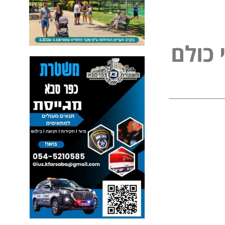
נ
י
פ
כ
ל
ו
ם
ל
ל
ם
ו
כ