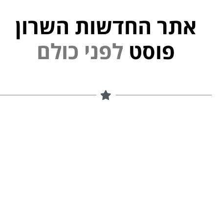
אתר החדשות השרון
פוסט
ל
פ
נ
י