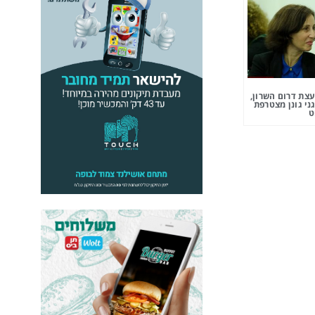
צת דרום השרון,
ני גונן מצטרפת
ט