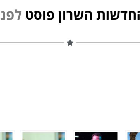
חדשות השרון פוסט
נ
פ
ל