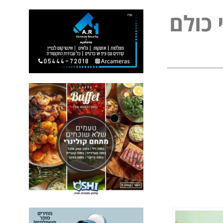
ל
כ
ו
ל
ם
פ
י
נ
י