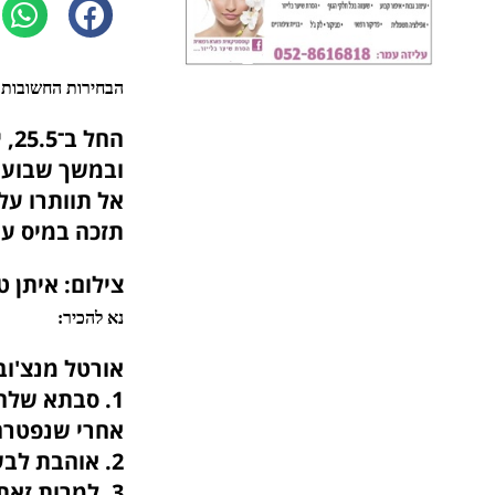
הבחירות החשובות ב
ובמשך שבועיי
אל תוותרו על
תזכה במיס עו
צילום: איתן ט
נא להכיר:
אורטל מנצ'ובסקי בת 
1. סבתא של
אחרי שנפטרה
2. אוהבת לבשל אוכל בריא וביתי.
3. למרות זאת, הגילטי פלז'ר שלה זה ג'חנון.