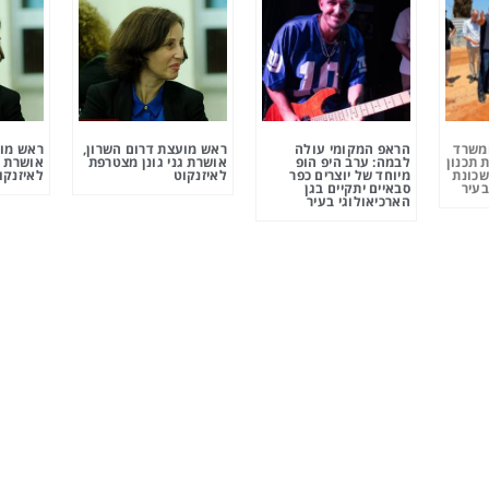
ומשרד
הראפ המקומי עולה
ראש מועצת דרום השרון,
ראש מוע
 תכנון
לבמה: ערב היפ הופ
אושרת גני גונן מצטרפת
אושרת ג
שכונת
מיוחד של יוצרים כפר
לאיזנקוט
לאיזנקו
בעיר
סבאיים יתקיים בגן
הארכיאולוגי בעיר