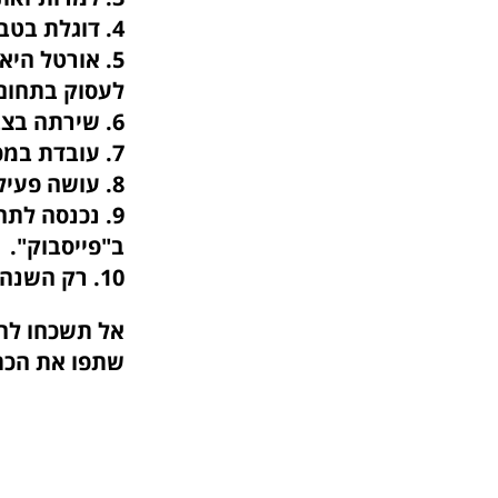
4. דוגלת בטבעונות מטעמי אידיאולוגיה ובריאות.
5. אורטל הי
לעסוק בתחום
6. שירתה בצבא בבסיס מסווג.
7. עובדת במכון קרני, כבוחנת כיתות וילדי גן.
8. עושה פעילות ספורטיבית שלוש פעמים בשבוע: חדר כושר, שחיה ו TRX .
ב"פייסבוק".
10. רק השנה התחילה לנעול נעלי עקב, כי השלימה עם הגובה שלה.
אל תשכחו להצ
שתפו את הכת