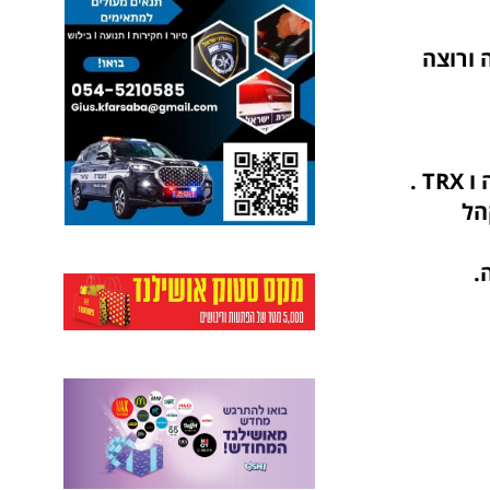
 ורוצה
 הקהל