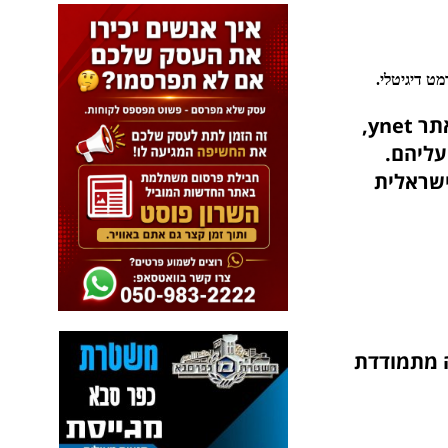
ט דיגיטלי.
החל ב־25.5, יוצגו 16 המועמדות שנבחרו בקפידה, בערוץ מיוחד באתר ynet,
עליהם.
ישראלית
 מתמודדת