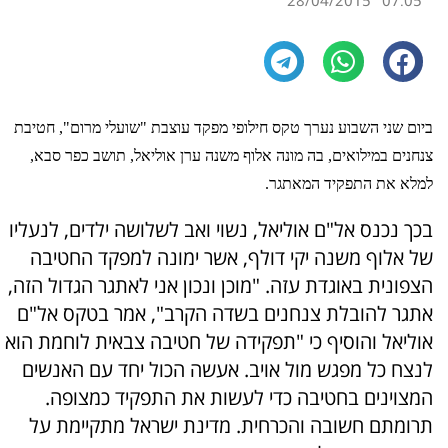
28/04/2015
07:05
ביום שני השבוע נערך טקס חילופי מפקד עוצבת "שועלי מרום", חטיבת
צנחנים במילואים, בה מונה אלוף משנה ערן אוליאל, תושב כפר סבא,
למלא את התפקיד המאתגר.
בכך נכנס אל"ם אוליאל, נשוי ואב לשלושה ילדים, לנעליו
של אלוף משנה יקי דולף, אשר ימונה למפקד החטיבה
הצפונית באוגדת עזה. "מוכן ונכון אני לאתגר הגדול הזה,
אתגר להובלת צנחנים בשדה הקרב", אמר בטקס אל"ם
אוליאל והוסיף כי "תפקידה של חטיבה צבאית לוחמת הוא
לנצח כל מפגש מול אויב. אעשה הכול יחד עם האנשים
המצוינים בחטיבה כדי לעשות את התפקיד כמצופה.
תרומתם חשובה והכרחית. מדינת ישראל מתקיימת על