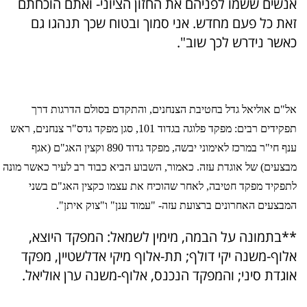
אנשים ששמו לפניהם את החזון הציוני- ואתם הוכחתם
זאת כל פעם מחדש. אני סמוך ובטוח שכך תנהגו גם
כאשר נידרש לכך שוב".
אל"ם אוליאל גדל בחטיבת הצנחנים, והתקדם בסולם הדרגות דרך
תפקידים רבים: מפקד פלוגה בגדוד 101, סגן מפקד גדס"ר צנחנים, ראש
ענף חי"ר במרכז לאימוני יבשה, מפקד גדוד 890 וקצין האג"ם (אגף
מבצעים) של אוגדת עזה. כאמור, השבוע הביא כבוד רב לעיר כאשר מונה
לתפקיד מפקד חטיבה, לאחר שהוכיח את עצמו כקצין האג"ם בשני
המבצעים האחרונים ברצועת עזה- "עמוד ענן" ו"צוק איתן".
**בתמונה על הבמה, מימין לשמאל: המפקד היוצא,
אלוף-משנה יקי דולף; תת-אלוף מיקי אדלשטיין, מפקד
אוגדת סיני; והמפקד הנכנס, אלוף-משנה ערן אוליאל.