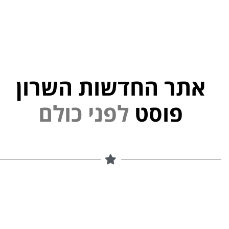
אתר החדשות השרון
י
פוסט
ל
פ
נ