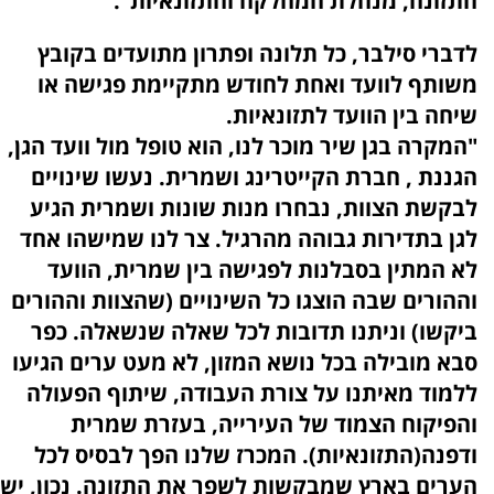
התזונה, מנהלת המחלקה והתזו‏‏נאיות".
לדברי סילבר, כל תלונה ופתרון מתועדים בקובץ
משותף לוועד ואחת לחודש מתקיימת פגישה או
שיחה בין הוועד לתזונאיות.
"המקרה בגן שיר מוכר לנו, הוא טופל מול וועד הגן,
הגננת , חברת הקייטרינג ושמרית. נעשו שינויים
לבקשת הצוות, נבחרו מנות שונות ושמרית הגיע
לגן בתדירות גבוהה מהרגיל. צר לנו שמישהו אחד
לא המתין בסבלנות לפגישה בין שמרית, הוועד
וההורים שבה הוצגו כל השינויים (שהצוות וההורים
ביקשו) וניתנו תדובות לכל שאלה שנשאלה. כפר
סבא מובילה בכל נושא המזון, לא מעט ערים הגיעו
ללמוד מאיתנו על צורת העבודה, שיתוף הפעולה
והפיקוח הצמוד של העירייה, בעזרת שמרית
ודפנה(התזונאיות). המכרז שלנו הפך לבסיס לכל
הערים בארץ שמבקשות לשפר את התזונה. נכון, יש