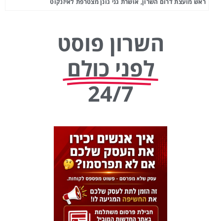
ראש מועצת דרום השרון, אושרת גני גונן מצטרפת לאיזנקוט
השרון פוסט
לפני כולם
24/7