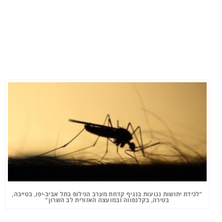
"לכידת יתושות נגועות בנגיף קדחת מערב הנילוס בתל אביב-יפו, בטייבה,
בטירה, בקלנסווה ובמועצה האזורית לב השרון"