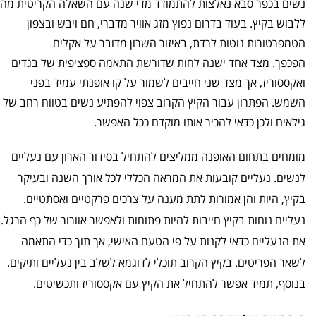
נשים בכפר סבא נאלצות להתמודד מדי שנה עם השאלה הקריטית מה
ללבוש בקיץ. בעוד בדרום נפוץ מזג אוויר מדברי, חם ויבש ובצפון
הטמפרטורות נוטות לרדת, באיזור השרון מדובר על אקלים
הפכפך.
מצד אחד ישנה לחות שדורשת התאמה ספציפית של בגדים
ואקססוריז, אך מצד שני חייבים לשמור על קו אופנתי עמיד בפני
השמש. הפתרון עבור הקיץ הקרוב צפוי להפתיע נשים בטווח רחב של
גילאים ולכן כדאי להכיר אותו מוקדם ככל האפשר.
מומחים בתחום האופנה ממליצים להתחיל בסידור הארון עם נעליים
לנשים. נעליים קובעות את המראה הכללי לכל אורך השנה ובעיקר
בקיץ, היות והן אמורות לתת מענה על צרכים פרקטיים ואסתטיים.
נעליים נוחות בקיץ חייבות להיות פתוחות ולאפשר אוורור של כף הרגל.
את הנעליים כדאי לקנות על פי הטעם האישי, אך תוך כדי התאמה
לשאר הפריטים. בקיץ הקרוב תוכלי לדוגמא לשלב בין נעליים ותיקים.
בנוסף, תמיד אפשר להתחיל את הקיץ עם אקססוריז ותכשיטים.