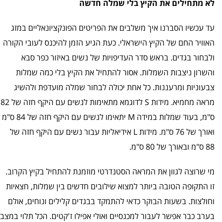
לא מתחילים את הקיץ בלי שמלה חדשה
עד עכשיו הסברנו איך משלבים את הפריטים הפונקציונאליים במזג
האוויר החם של הקיץ הישראלי. כעת הגיע הזמן להיכנס לעובי הקורה
ולבחור בגדים. בראש סדר העדיפויות של נשים באיזור כפר סבא
והשרון ניצבות השמלות. אסור להתחיל את הקיץ בלי כמה שמלות
צבעוניות ומרעננות. כל אחת יכולה לבחור שמלה מועדפת ולהשיג
מראה מחמיא. מידות
S
לדוגמא מתאימות לנשים עם היקף חזה של 82
ס"מ, בעוד שמלות במידה
M
יתאימו לנשים עם היקף חזה של 84 ס"מ
ואורך של 76 ס"מ. מידות
L
אידיאליות עבור נשים עם היקף חזה של
88 ס"מ ובאורך של 80 ס"מ.
מי שרוצה לגוון את המראה הסטנדרטי מוזמנת להתחיל בקיץ הקרוב.
זו התקופה הטובה ביותר למצוא שילובים חדשים בין שמלות, חצאיות
וחולצות. בשעות הבוקר כדאי להתמקד בבגדים קלילים ונוחים, אולם
בערב כבר אפשר לעבור למכנסיים ואולי אפילו ז'קטים. הכל תלוי במצב