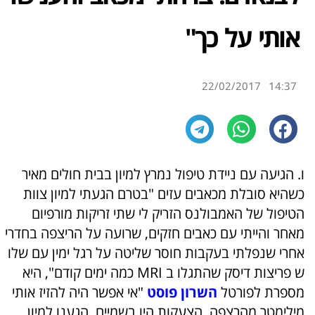
אותי על כך"
22/02/2017
14:37
ו. הגיעה עם ניידת טיפול נמרץ למיון בבית חולים מאיר
כשהיא סובלת מכאבים עזים "בטרם הגעתי למיון צוות
הטיפול של האמבולנס הזריק לי שתי זריקות מורפיום
מאחר והייתי עם כאבים חזקים, שרועה על הריצפה בחדרי
אחרי שנפלתי בעקבות חוסר שליטה על רגל ימין עם של​ו​
ש פריצות דיסק שהתגלו ב MRI​ ​כמה ימים קודם", היא
מספרת לפורטל
השרון פוסט
"אי אפשר היה להזיז אותי
מילימטר מהרצפה​,​ הצעקות היו בשמיים.​ הגענו למיון