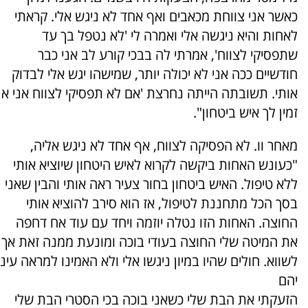
כאשר אני צווחת מכאבים ואף אחד לא ניגש אלי​. קראתי
לאחות והיא ניגשה אלי ואמרה לי​ 'לא נטפל בך עד
שתפסיקי לצווח​', אמרתי לה בבכי קורע לב אני כבר
חודשיים ככה אני לא יכולה יותר​,​ שמ​י​שהו יגש אלי לבדוק
אותי​. ​תשובתה הייתה נחרצת ​'​אם לא תפסיקי לצווח אני ​א​
זמין לך איש ביטחון​". ​
מאחר וו. לא הפסיקה לצווח, אף אחד לא ניגש אליה,
"כעונש האחות ביקשה לקרוא לאיש היטחון שיוציא אותי
ללא טיפול. האיש ביטחון בחור צעיר ראה אותי והבין שאני
בסך הכל מתחננת לטיפול​, ​אז הוא ​סירב להוציא אותי
החוצה. האחות הזו נטלה יוזמה ויחד עם עוד אח דחפה
את המיטה שלי החוצה בעודי בוכה ומונעת ממנה זאת אך
לש​ווא. חולים שהיו במיון ניגשו אלי ולא האמינו למראה עינ​
י​הם
הזעקתי את הבת שלי כשאני בוכה בכי הסטרי הבת שלי