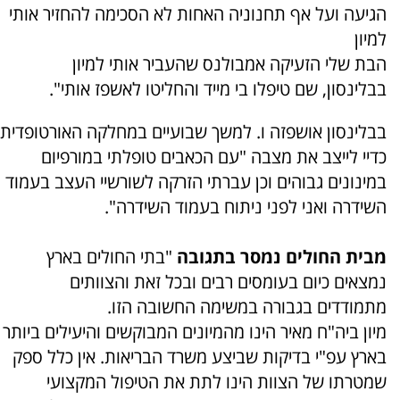
הגיע​ה​ ועל אף תחנו​ני​ה האחות לא הסכימה להחזיר אותי
למיון
הבת שלי הזעיקה אמבולנס שהעביר אותי למיון
בבלינסון, שם טיפלו בי מייד והחליטו לאשפז אותי".
בבלינסון אושפזה ו. למשך שבועיים במחלקה האורטופדית
כדיי לייצב את מצבה "עם הכאבים טופלתי במורפיום
במינונים גבוהים וכן עברתי הזרקה לשורשיי העצב בעמוד
השידרה ואני לפני ניתוח בעמוד השידרה​". ​
מבית החולים נמסר בתגובה
"בתי החולים בארץ
נמצאים כיום בעומסים רבים ובכל זאת והצוותים
מתמודדים בגבורה במשימה החשובה הזו.
מיון ביה"ח מאיר הינו מהמיונים המבוקשים והיעילים ביותר
בארץ עפ"י בדיקות שביצע משרד הבריאות. אין כלל ספק
שמטרתו של הצוות הינו לתת את הטיפול המקצועי