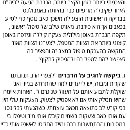
והאכפתי ביותר בזמן הקצר ביותר. הגברת הגיעה לביה"ח
לאחר שקיבלה מורפיום כבר בהיותה באמבולנס
בבדיקה הראשונית הוצע לה משכך כאב נוסף כדי לסייע
בכאבים אך היא סירבה. מאותו שלב של טיפול ראשוני,
תקפה הגברת באופן מילולית צעקה קיללה וגידפה באופן
קיצוני ביותר את הצוות המטפל, לצערנו הצוות מאוד
התקשה בהענקת טיפול במצב זה והפציר בה
לאפשר להם לטפל בה ולהפסיק לתקוף".
ו. ביקשה להגיב על הדברים
"לצערי הרב תגובתם
שיקרית ומבזה, יש לי עדים למה שהתרחש במיון ואני
שוקלת לתבוע אותם על העוול שניגרם לי. האחות איימה
שהיא תסלק אותי אם לא אפסיק לצעוק. הצעקות שלי היו
בכי קורע לב כתוצאה מכאב עוצמתי. כשהגעתי לבלינסון
עם אותו כאב וצעקות בשמיים קיבלו אותי מיד וטיפלו בי
במסירות והבתחשבות רבה ומייד החליטו לאשפז אותי כדיי