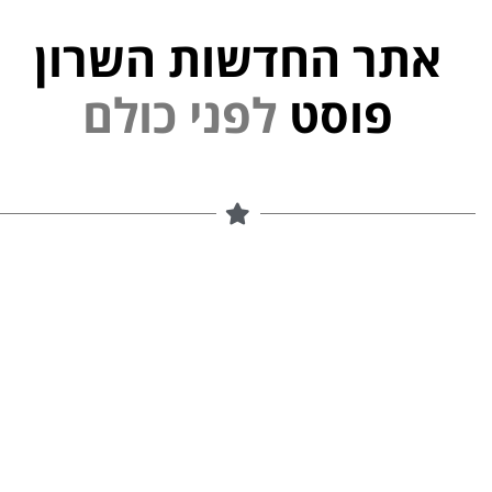
אתר החדשות השרון
י
נ
פ
ל
פוסט
ם
ל