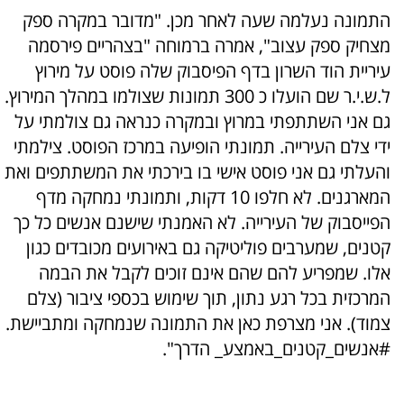
התמונה נעלמה שעה לאחר מכן. "מדובר במקרה ספק
מצחיק ספק עצוב", אמרה ברמוחה "בצהריים פירסמה
עיריית הוד השרון בדף הפיסבוק שלה פוסט על מירוץ
ל.ש.י.ר שם הועלו כ 300 תמונות שצולמו במהלך המירוץ.
גם אני השתתפתי במרוץ ובמקרה כנראה גם צולמתי על
ידי צלם העירייה. תמונתי הופיעה במרכז הפוסט. צילמתי
והעלתי גם אני פוסט אישי בו בירכתי את המשתתפים ואת
המארגנים. לא חלפו 10 דקות, ותמונתי נמחקה מדף
הפייסבוק של העירייה. לא האמנתי שישנם אנשים כל כך
קטנים, שמערבים פוליטיקה גם באירועים מכובדים כגון
אלו. שמפריע להם שהם אינם זוכים לקבל את הבמה
המרכזית בכל רגע נתון, תוך שימוש בכספי ציבור (צלם
צמוד). אני מצרפת כאן את התמונה שנמחקה ומתביישת.
#אנשים_קטנים_באמצע_ הדרך".