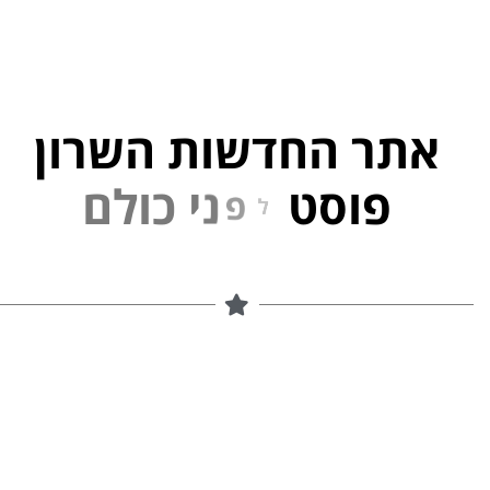
אתר החדשות השרון
פוסט
ל
פ
נ
י