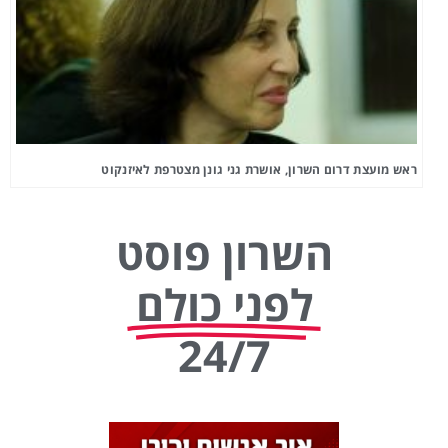
ראש מועצת דרום השרון, אושרת גני גונן מצטרפת לאיזנקוט
השרון פוסט
לפני כולם
24/7