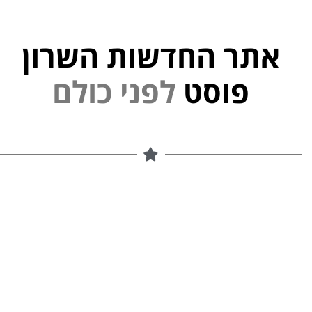
אתר החדשות השרון
פוסט
ל
פ
נ
י