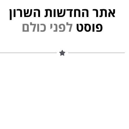
אתר החדשות השרון
פוסט
ל
פ
נ
י