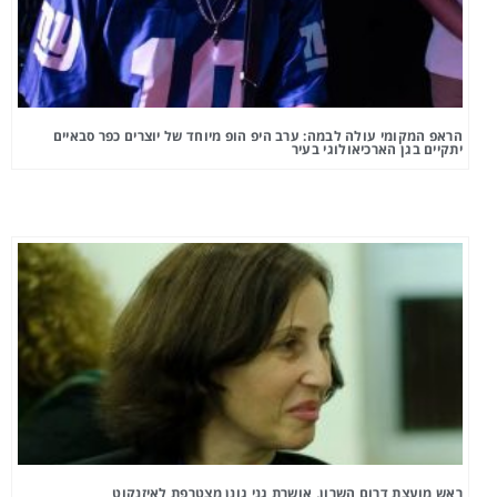
הראפ המקומי עולה לבמה: ערב היפ הופ מיוחד של יוצרים כפר סבאיים
יתקיים בגן הארכיאולוגי בעיר
ראש מועצת דרום השרון, אושרת גני גונן מצטרפת לאיזנקוט