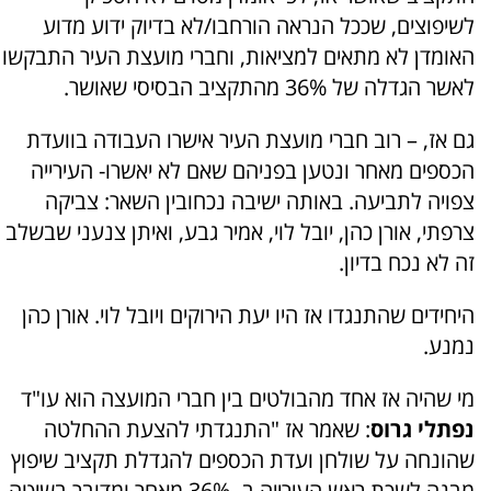
לשיפוצים, שככל הנראה הורחבו/לא בדיוק ידוע מדוע
האומדן לא מתאים למציאות, וחברי מועצת העיר התבקשו
לאשר הגדלה של 36% מהתקציב הבסיסי שאושר.
גם אז, – רוב חברי מועצת העיר אישרו העבודה בוועדת
הכספים מאחר ונטען בפניהם שאם לא יאשרו- העירייה
צפויה לתביעה. באותה ישיבה נכחובין השאר: צביקה
צרפתי, אורן כהן, יובל לוי, אמיר גבע, ואיתן צנעני שבשלב
זה לא נכח בדיון.
היחידים שהתנגדו אז היו יעת הירוקים ויובל לוי. אורן כהן
נמנע.
מי שהיה אז אחד מהבולטים בין חברי המועצה הוא עו"ד
נפתלי גרוס
: שאמר אז "התנגדתי להצעת ההחלטה
שהונחה על שולחן ועדת הכספים להגדלת תקציב שיפוץ
מבנה לשכת ראש העירייה ב- 36% מאחר ומדובר בשיטה