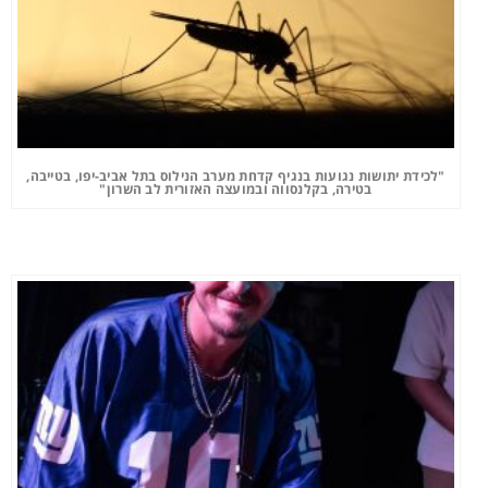
"לכידת יתושות נגועות בנגיף קדחת מערב הנילוס בתל אביב-יפו, בטייבה,
בטירה, בקלנסווה ובמועצה האזורית לב השרון"