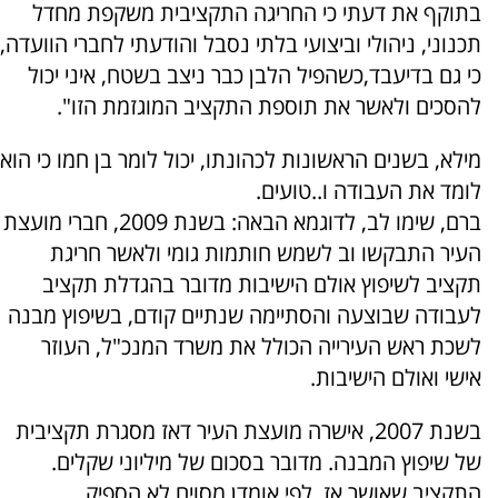
בתוקף את דעתי כי החריגה התקציבית משקפת מחדל
תכנוני, ניהולי וביצועי בלתי נסבל והודעתי לחברי הוועדה,
כי גם בדיעבד,כשהפיל הלבן כבר ניצב בשטח, איני יכול
להסכים ולאשר את תוספת התקציב המוגזמת הזו".
מילא, בשנים הראשונות לכהונתו, יכול לומר בן חמו כי הוא
לומד את העבודה ו..טועים.
ברם, שימו לב, לדוגמא הבאה: בשנת 2009, חברי מועצת
העיר התבקשו וב לשמש חותמות גומי ולאשר חריגת
תקציב לשיפוץ אולם הישיבות מדובר בהגדלת תקציב
לעבודה שבוצעה והסתיימה שנתיים קודם, בשיפוץ מבנה
לשכת ראש העירייה הכולל את משרד המנכ"ל, העוזר
אישי ואולם הישיבות.
בשנת 2007, אישרה מועצת העיר דאז מסגרת תקציבית
של שיפוץ המבנה. מדובר בסכום של מיליוני שקלים.
התקציב שאושר אז, לפי אומדן מסוים לא הספיק