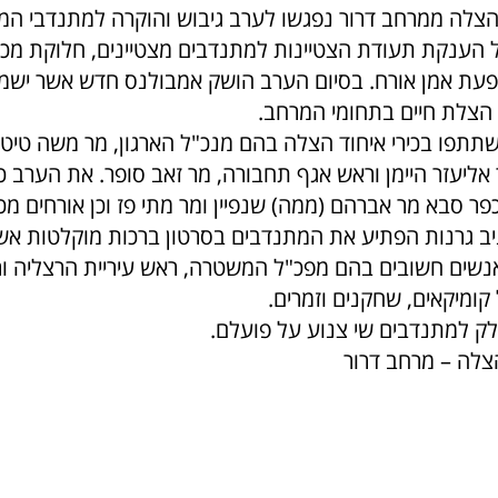
הצלה ממרחב דרור נפגשו לערב גיבוש והוקרה למתנדבי המ
ל הענקת תעודת הצטיינות למתנדבים מצטיינים, חלוקת מכש
ופעת אמן אורח. בסיום הערב הושק אמבולנס חדש אשר יש
הצלת חיים בתחומי המרחב.
שתתפו בכירי איחוד הצלה בהם מנכ"ל הארגון, מר משה טיטל
ליעזר היימן וראש אגף תחבורה, מר זאב סופר. את הערב כיב
פר סבא מר אברהם (ממה) שנפיין ומר מתי פז וכן אורחים מכו
ב גרנות הפתיע את המתנדבים בסרטון ברכות מוקלטות אש
אנשים חשובים בהם מפכ"ל המשטרה, ראש עיריית הרצליה ור
קומיקאים, שחקנים וזמרים.
ק למתנדבים שי צנוע על פועלם.
הצלה – מרחב דרור