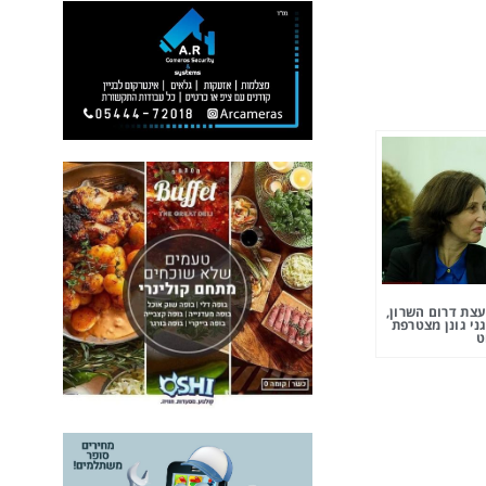
צת דרום השרון,
ני גונן מצטרפת
ט