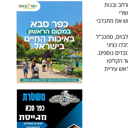
רחב ובנות
ירי
מש את מתנדבי
בוים, סמנכ"ל
דו נציגי
בדים נוספים.
ר הקליטו
אש עיריית