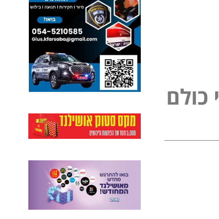
נ
פ
י
ל
כ
ם
ו
ל
ל
ו
כ
ם