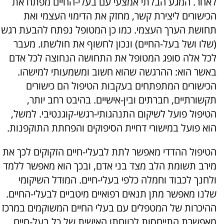
לאחר. המגע הבלתי אמצעי עם בעלי-החיים מפתח את
הכישורים ליצירת קשר, מחזק את הדימוי העצמי ואת
תחושת הערך העצמי. כמו כן המטופל נפתח להבעת רגש
(שלו ושל בעל-החיים) ונכון לחשוף את חולשתו. מעבר
לכל אלה סופג המטופל את התחושה הנחוצה לכל אדם
באשר הוא: ההרגשה שהוא חשוב ומשמעותי למישהו.
הכישורים המתפתחים בעקבות הטיפול הם כישורים
תקשורתיים, חברתים ובין-אישיים. בהיבט רחב יותר,
הטיפול פועל לשיקום התנהגותי-רגשי-קוגנטיבי. למשל,
הוא פועל במישורי דחיית הסיפוקים והפחתת התוקפנות.
הטיפול ההדדי מאפשר לתת לבעלי-חיים הזקוקים לכך את
מירב תשומת הלב מצד בני אדם, ובכך הוא מאפשר ללמד
ולחנך לכבוד וחמלה כלפי בעלי-חיים. המודל השיקומי
שלנו מאפשר מתן תנאים רפואיים מיטביים לבעלי-החיים.
ההיכרות של המטפלים עם בעלי החיים המשוקמים במרכז
מאפשרת התייחסות לרווחתו האישית של כל בעל-חיים