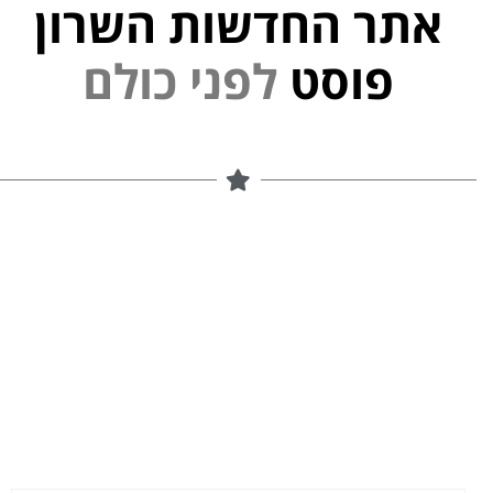
אתר החדשות השרון
פ
נ
י
ל
פוסט
ם
ל
ו
כ