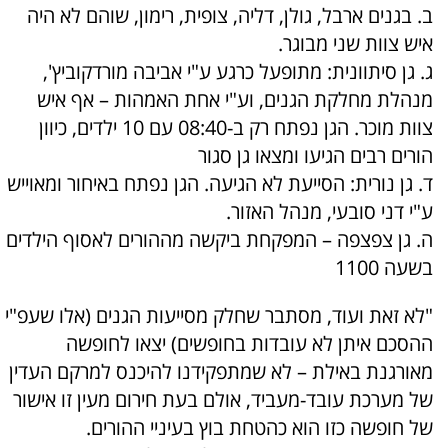
ב. בגנים ארבל, גולן, דליה, צופית, רימון, שוהם לא היה
איש צוות שני מבוגר.
ג. גן סיתוונית: מתופעל כרגע ע"י אביבה מורדקוביץ',
מנהלת מחלקת הגנים, וע"י אחת האמהות – אף איש
צוות מוכר. הגן נפתח רק ב-08:40 עם 10 ילדים, כיוון
הורים רבים הגיעו ומצאו גן סגור
ד. גן נורית: הסייעת לא הגיעה. הגן נפתח באיחור ומאוייש
ע"י דני סובעי, מנהל האזור.
ה. גן צפצפה – המפקחת ביקשה מההורים לאסוף הילדים
בשעה 1100
"לא זאת ועוד, מסתבר שחלק מסייעות הגנים (אלו שעפ"י
ההסכם איתן לא עובדות בחופשים) יצאו לחופשה
מאורגנת באילת – לא שמתפקידנו להיכנס למרקם העדין
של מערכת עובד-מעביד, אולם בעת חירום מעין זו אישור
של חופשה כזו הוא כהטחת בוץ בעיניי ההורים.