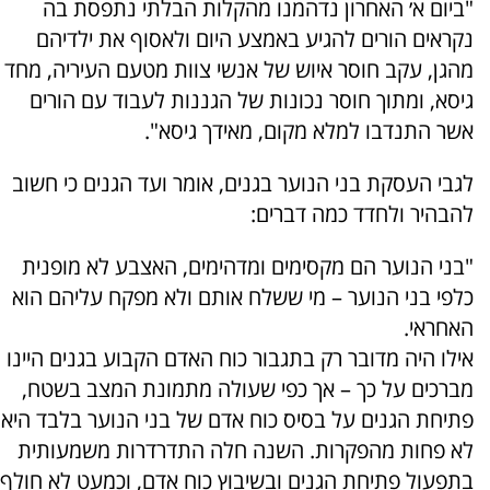
"ביום א׳ האחרון נדהמנו מהקלות הבלתי נתפסת בה
נקראים הורים להגיע באמצע היום ולאסוף את ילדיהם
מהגן, עקב חוסר איוש של אנשי צוות מטעם העיריה, מחד
גיסא, ומתוך חוסר נכונות של הגננות לעבוד עם הורים
אשר התנדבו למלא מקום, מאידך גיסא".
לגבי העסקת בני הנוער בגנים, אומר ועד הגנים כי חשוב
להבהיר ולחדד כמה דברים:
"בני הנוער הם מקסימים ומדהימים, האצבע לא מופנית
כלפי בני הנוער – מי ששלח אותם ולא מפקח עליהם הוא
האחראי.
אילו היה מדובר רק בתגבור כוח האדם הקבוע בגנים היינו
מברכים על כך – אך כפי שעולה מתמונת המצב בשטח,
פתיחת הגנים על בסיס כוח אדם של בני הנוער בלבד היא
לא פחות מהפקרות. השנה חלה התדרדרות משמעותית
בתפעול פתיחת הגנים ובשיבוץ כוח אדם, וכמעט לא חולף