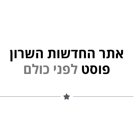
אתר החדשות השרון
פוסט
ל
פ
נ
י