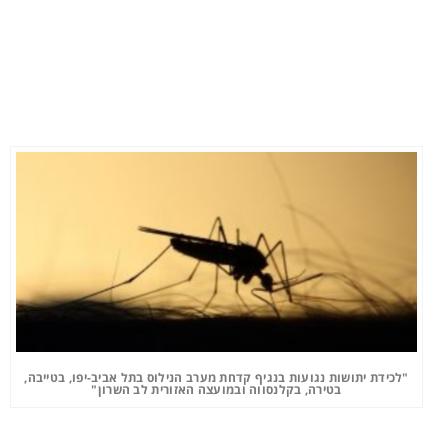
"לכידת יתושות נגועות בנגיף קדחת מערב הנילוס בתל אביב-יפו, בטייבה,
בטירה, בקלנסווה ובמועצה האזורית לב השרון"