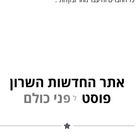
אתר החדשות השרון
פוסט
ל
פ
נ
י