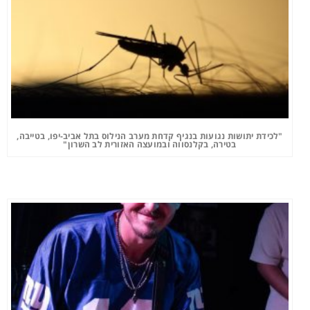
"לכידת יתושות נגועות בנגיף קדחת מערב הנילוס בתל אביב-יפו, בטייבה,
בטירה, בקלנסווה ובמועצה האזורית לב השרון"