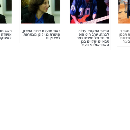
ומשרד
הראפ המקומי עולה
ראש מועצת דרום השרון,
ראש מוע
 תכנון
לבמה: ערב היפ הופ
אושרת גני גונן מצטרפת
אושרת ג
שכונת
מיוחד של יוצרים כפר
לאיזנקוט
לאיזנקו
בעיר
סבאיים יתקיים בגן
הארכיאולוגי בעיר