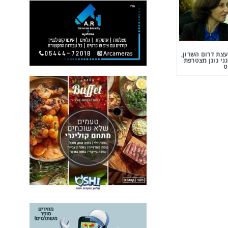
צת דרום השרון,
ני גונן מצטרפת
ט