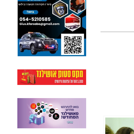
ל
פ
נ
י
כ
ו
ל
ם