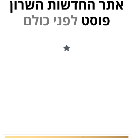
אתר החדשות השרון
י
נ
פוסט
ל
פ
ם