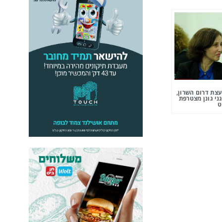
צת דרום השרון,
ני גונן מצטרפת
ט