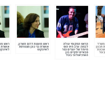
ומשרד
הראפ המקומי עולה
ראש מועצת דרום השרון,
ראש מוע
 תכנון
לבמה: ערב היפ הופ
אושרת גני גונן מצטרפת
אושרת ג
שכונת
מיוחד של יוצרים כפר
לאיזנקוט
לאיזנקו
בעיר
סבאיים יתקיים בגן
הארכיאולוגי בעיר