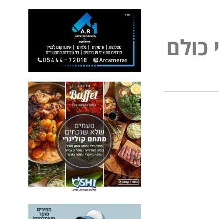
כ
ו
ל
ם
ל
פ