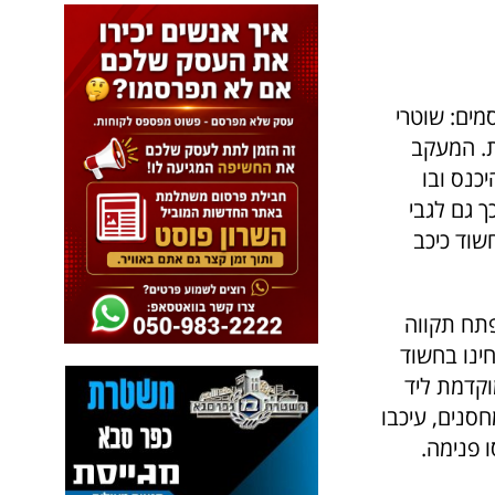
מים: שוטרי
ת. המעקב
כנס ובו
כך גם לגבי
שוד כיכב
 ראש העין אחר צעיר (36) תושב פתח תקווה
ינו בחשוד
וקדמת ליד
סנים, עיכבו
 פנימה.