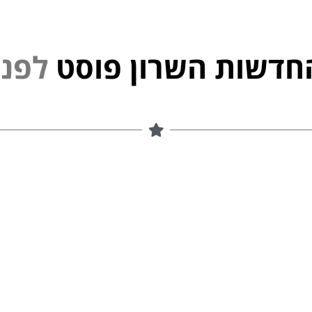
חדשות השרון פוסט
י
נ
פ
ל