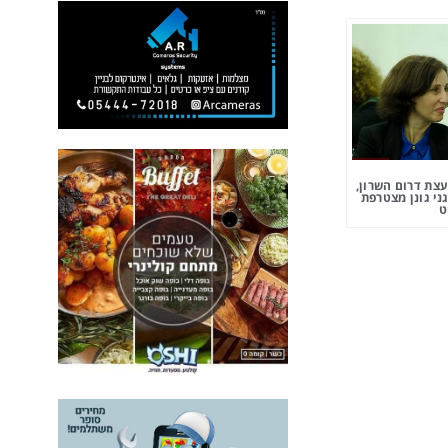
צת דרום השרון,
ני גונן מצטרפת
ט