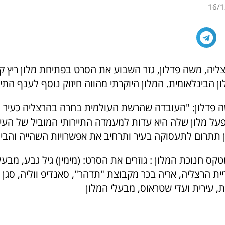
16/1
ליה, משה פדלון, גזר השבוע את הסרט בפתיחת מלון ריץ קר
 הבינלאומית. המלון היוקרתי מהווה חיזוק נוסף לענף התיי
 פדלון: "העובדה שהרשת העולמית בחרה בהרצליה כעיר 
על מלון שלה היא עדות למעמדה התיירותי המוביל של העיר
תתרום לתעסוקה בעיר ותרחיב את אפשרויות השהייה והבילו
ס חנוכת המלון : גוזרים את הסרט: (מימין) גיל גבע, מבעל
יית הרצליה, אריה בכר מקבוצת "תדהר", סאנדיפ ווליה, סגן 
, עירית ועדי שטראוס, מבעלי המלון