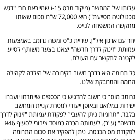
עלותו של המחשב (מיקוד מבט i-15 שמייבאת חב' "דגש
טכנולוגיה מסייעת") היא 72,000 ש"ח סכום שאותו
מתקשה המשפחה לגייס.
יחד עם ארגון איל"ן, עיריית כ"ס ומשה גרומב באמצעות
עמותת "זינוק לדרך חדשה" יצאנו בצעד משותף לסייע
לקטנה לתקשר עם העולם.
כל תרומה היא נדבך חשוב בקירובה של הילדה לקהילה
החמה והמחבקת שלנו.
גרומב מוסר כי חשוב להדגיש כי הכספים שייתרמו יועברו
ישירות במלואם ובאופן ייעודי למטרת קניית המחשב
בלבד. "תרומות ניתן להעביר לפקודת עמותת "זינוק לדרך
חדשה" (ע"ר). לעמותה הכרה כמוסד ציבורי לסעיף 46א
לפקודת מס הכנסה. ניתן להפקיד את סכום התרומה