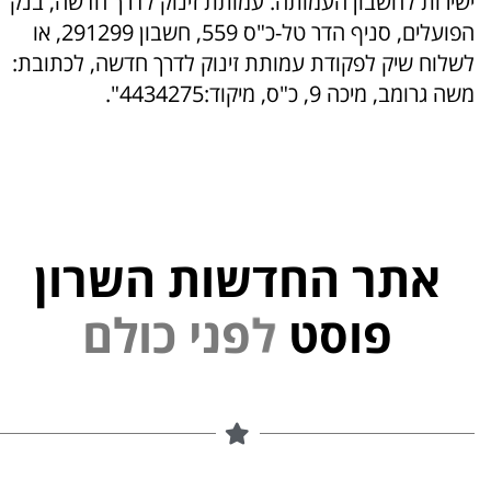
ישירות לחשבון העמותה. עמותת זינוק לדרך חדשה, בנק
הפועלים, סניף הדר טל-כ"ס 559, חשבון 291299, או
לשלוח שיק לפקודת עמותת זינוק לדרך חדשה, לכתובת:
משה גרומב, מיכה 9, כ"ס, מיקוד:4434275".
אתר החדשות השרון
פוסט
ל
פ
נ
י