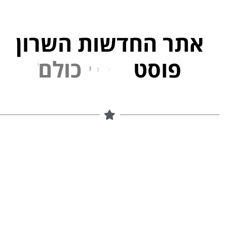
אתר החדשות השרון
פוסט
ל
פ
נ
י