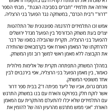
לא שוכחת את תרומתה לקהילה גם בתקופה זו ואמש
אירחה את תלמידי "חברים בסביבה הוגנת" , מבתי הספר
"דרור" ו"בית הכרם", במשחקה נגד הפועל בני הרצליה.
אמש זכו התלמידים להדגמה ספונטנית של התלהטות
יצרים בעת משחק הכדורסל בין הפועל מגדל ירושלים
להפועל בני הרצליה. תקרית שהובילה בסופו של דבר
להרחקתו של המאמן האורח אפי בקרמבואים שהותירה
את הקבוצה ללא מאמן ראשי למשך רוב זמן המשחק.
במהלך המשחק התפתחה תקרית של אלימות מילולית
כאמור, בין מאמן הפועל בני הרצליה, אפי בירנבוים לבין
אחד משופטי המשחק.
מנחם גרוס, אביו של ליעד מכיתה ד'2 בבית ספר דרור
אשר לוקח חלק בפרויקט והארח עם בנו במשחק התרגש
עם התלמידים שלא יכלו להתעלם מהתקרית עם המאמן
האורח: "אני ממש מתרגש מהרעיון הזה של להזמין את