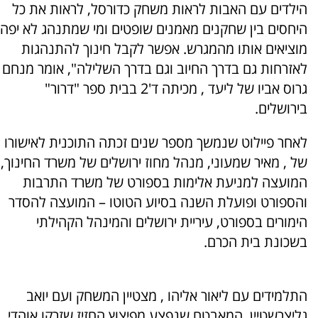
הילדים עם האבות לראות משחק כדורסל, לראות את כל
היחסים בין שחקנים מאמנים שופטים ומי שמתנהג לא יפה
מוציאים אותו מהמגרש. אפשר לקבל חינוך להתנהגות
לאזרחות גם בדרך החיוב וגם בדרך השלילה", אומר מנחם
גרוס אביו של ליעד , מכיתה ד'2 בבית ספר "דרור"
בירושלים.
לאחר פיילוט שנמשך מספר שנים זכתה התוכנית לאישורו
של , מאיר שמעוני, מנהל מחוז ירושלים של משרד החינוך,
המועצה למניעת אלימות בספורט של משרד התרבות
והספורט ופועלת השנה בסיוע הטוטו – המועצה להסדר
הימורים בספורט, עיריית ירושלים והמינהל הקהילתי
בשכונת בית הכרם.
התלמידים עם ליאור אליהו , מצטיין המשחק ועם יואב
גליצרשטיין, המאבטח שנפצע מפיצוץ החזיז שזרקו אוהדי