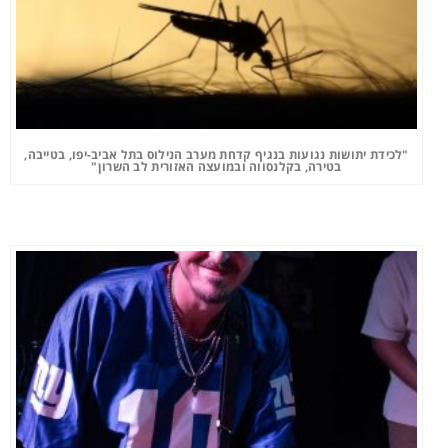
"לכידת יתושות נגועות בנגיף קדחת מערב הנילוס בתל אביב-יפו, בטייבה,
בטירה, בקלנסווה ובמועצה האזורית לב השרון"