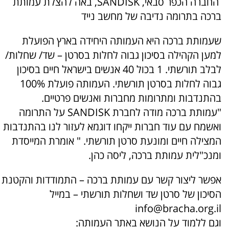
החברה הכפר סבאי, SANDISK, באה להצלת עמותת
ברכה בתרומה נדיבה של מחשב נייד
שעמותת ברכה היא העמותה היחידה בארץ הפועלת
למען הקהילה בסיכון גבוה לחלות בסרטן – שד/ שחלות/
לבלב תורשתי. 1 בכול 40 אנשים בישראל חיים בסיכון
גבוה לחלות בסרטן תורשתי. העמותה פועלת 100%
בהתנדבות ומתרומות מחברות ואנשים פרטיים.
"עמותת ברכה מודה לחברת SANDISK על התרומה
ואשמח עם עוד חברות ייקחו דוגמא לעזור לנו בהתנדבות
המצילה חיים ומונעת סרטן תורשתי. " אומרת המייסדת
ומנכ"לית עמותת ברכה, ליסה כהן.
אפשר ליצור קשר עם עמותת ברכה – התמודדות והקטנת
הסיכון של סרטן שד ושחלות תורשתי – במייל
info@bracha.org.il
וגם ללמוד על הנושא באתר העמותה: