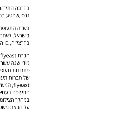
ננסי,שהגיע במ
בשדה התעופה בן
בישראל. לאחר 
בהרצליה, בו ה
ח
מידי שנה עשרו
פתרונות תעופה
של חברות תעופה
flyeast
התעופה בעמאן 
במהלך הצילומי
על הבאת משפח