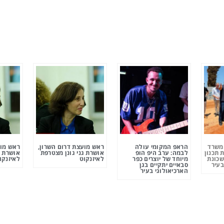
ומשרד
הראפ המקומי עולה
ראש מועצת דרום השרון,
ראש מוע
 תכנון
לבמה: ערב היפ הופ
אושרת גני גונן מצטרפת
אושרת ג
שכונת
מיוחד של יוצרים כפר
לאיזנקוט
לאיזנקו
בעיר
סבאיים יתקיים בגן
הארכיאולוגי בעיר