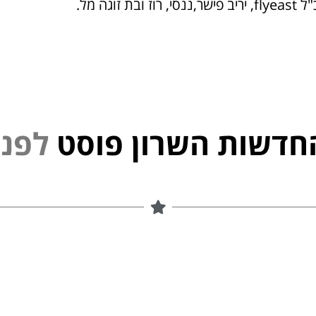
בת זוגה מל.
חדשות השרון פוסט
נ
י
פ
ל