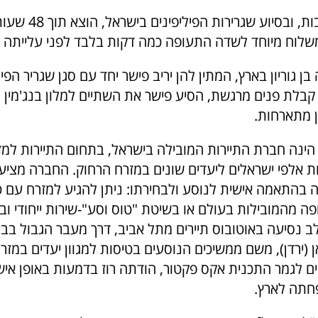
בהרבה התלהבות, ובסיוע
שלוח מיוחד לשדה התעופה כמה דקות בלבד לפני עלייתה 
 גוריון בארץ, המתין להן יריב פישר יחד עם סגן שגריר הפיל
קבלת פנים מרגשת, הסיע פישר את השתיים למלון בנג'מין
ן מתארחות.
ברת flyeast הינה חברת התיירות המובילה בישראל, בתחום התיירות ל
ת אלפי ישראלים ליעדים שונים במזרח הרחוק. החברה מצי
 בהתאמה אישית לנוסע ולבחירתו: ניתן להגיע למזרח עם ט
 מהמובילות בעולם או בשיטת "טוס וסע"-שירות ייחודי ובל
, המשלב נסיעה באוטובוס תיירים מתל אביב, דרך מעבר הגבול ב
(ירדן), משם ממשיכים הנוסעים בטיסות למגוון יעדים במזר
ם לגמר התכנית אקס פקטור, הודתה רוז בדמעות באופן אישי
תה לארץ.