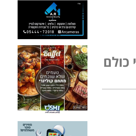
כ
ו
ל
ם
ל