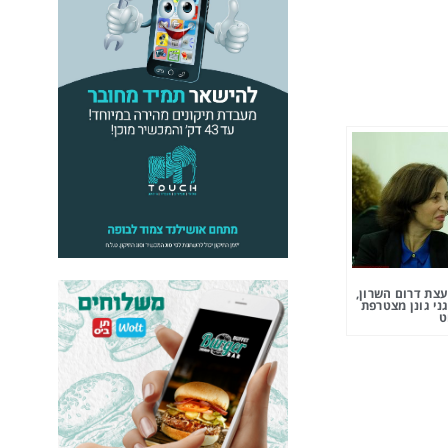
צת דרום השרון,
ני גונן מצטרפת
ט