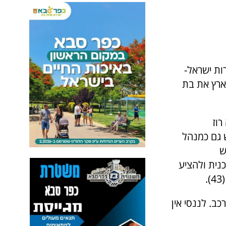
שכת התיירות ישראל-
לארץ את בת
וז
כ"ל חברת התיירות flyeast, שמשמש גם כמנהל
ש
נית ולהציע
ב. לננסי אין