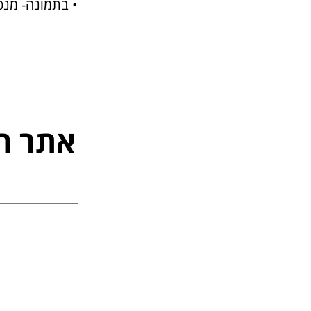
• בתמונה- מנכ"ל flyeast, יריב פישר,ננסי, רוז ו
אתר ה