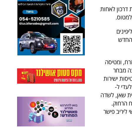
 שגרירות הפיליפינים בישראל, הוצא תוך 48 שעות דרכון לאחות
למטוס.
יפינים
 החדש
מזרח, ומטיסה
עה מבחר
יסות ישירות
עדי ל-
בית שאן, לשדה
ח הרחוק.
 ליריב פישר