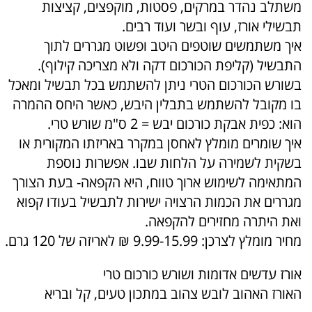
משתלב נהדר במרקים, פסטות, מוקפצים, קציצות
תבשילי אורז, עוף ובשר ועוד רבים.
איך משתמשים שוטפים היטב ופשוט מגררים לתוך
התבשיל (קליפת הכורכום דקה ולא מצריכה קילוף).
בשורש הכורכום הטרי ניתן להשתמש בכל תבשיל ומאכל
בו מקובל להשתמש בתבלין היבש, כאשר היחס ההמרה
הוא: כפית אבקת כורכום יבש = 2 ס"מ שורש טרי.
איך שומרים מומלץ לאחסן במקרר באריזתו המקורית או
בשקית לשמירה על הלחות שבו. אפשרות נוספת
המתאימה לשימוש ארוך טווח, היא הקפאה- בעת הצורך
מגררים את הכמות הרצויה ישירות לתבשיל בעודו קפוא
ואת היתרה מחזירים להקפאה.
מחיר מומלץ לצרכן: 9.99-15.99 ₪ לאריזה של 120 גרם.
אורז עדשים אדומות ושורש כורכום טרי
האורז האהוב לובש צהוב במתכון טעים, קל ובריא