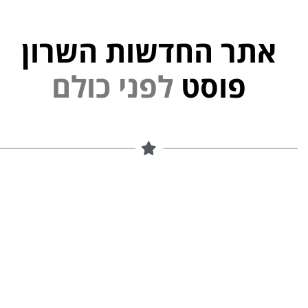
אתר החדשות השרון
י
נ
פוסט
ל
פ
ם