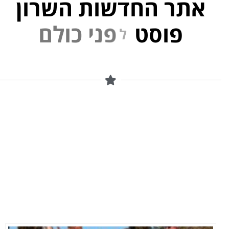
אתר החדשות השרון
פוסט
ל
פ
נ
י