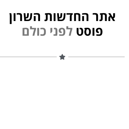
אתר החדשות השרון
י
פוסט
ל
פ
נ