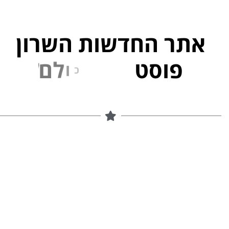
אתר החדשות השרון
פוסט
ל
פ
נ
י