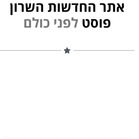
אתר החדשות השרון
פוסט
ל
פ
נ
י