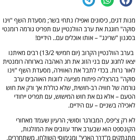
מנות דגים, כיסונים ואפילו נתחי בשר; מסעדת השף "וינו
סוקה" חוגגת את ערב הוולנטיין עם תפריט גורמה רומנטי
בסגנון "שרינג" – אותו אוכלים עם.. הידיים!
בערב הוולנטיין הקרוב (יום חמישי 13/2) רבים מאיתנו
יצאו לחגוג עם בני הזוג את חג האהבה בארוחה רומנטית
לאור נרות. בכדי לתבל את האווירה, מסעדת השף "וינו
סוקה" בהרצליה פיתוח מציעה לזוגות האוהבים ערב
גורמה של חוויה רב-חושית, שלא כוללת אך ורק את חוש
הטעם – אלא גם את חוש המישוש, עם תפריט ייחודי
לאכילה בשניים – עם הידיים.
לא רק צ'יפס, המבורגר וסושי; הרעיון שעמד מאחורי
הקונספט הוא שבערב אחד עוזבים את המזלגות,
מתנתקים מ"דרך הארץ" ומנימוסי השולחן, משתחררים,