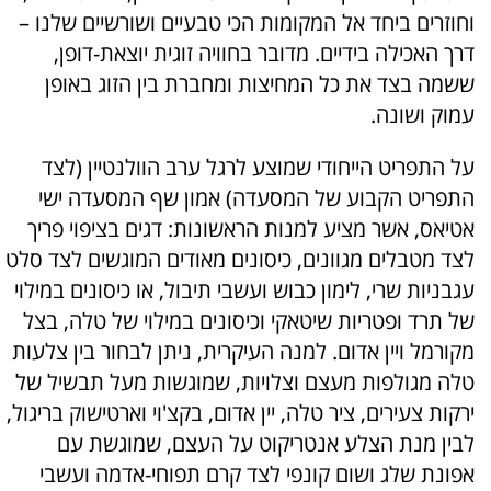
וחוזרים ביחד אל המקומות הכי טבעיים ושורשיים שלנו –
דרך האכילה בידיים. מדובר בחוויה זוגית יוצאת-דופן,
ששמה בצד את כל המחיצות ומחברת בין הזוג באופן
עמוק ושונה.
על התפריט הייחודי שמוצע לרגל ערב הוולנטיין (לצד
התפריט הקבוע של המסעדה) אמון שף המסעדה ישי
אטיאס, אשר מציע למנות הראשונות: דגים בציפוי פריך
לצד מטבלים מגוונים, כיסונים מאודים המוגשים לצד סלט
עגבניות שרי, לימון כבוש ועשבי תיבול, או כיסונים במילוי
של תרד ופטריות שיטאקי וכיסונים במילוי של טלה, בצל
מקורמל ויין אדום. למנה העיקרית, ניתן לבחור בין צלעות
טלה מגולפות מעצם וצלויות, שמוגשות מעל תבשיל של
ירקות צעירים, ציר טלה, יין אדום, בקצ'וי וארטישוק בריגול,
לבין מנת הצלע אנטריקוט על העצם, שמוגשת עם
אפונת שלג ושום קונפי לצד קרם תפוחי-אדמה ועשבי