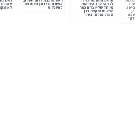
גועות
הראפ המקומי עולה
ראש מועצת דרום השרון,
ראש מוע
ערב
לבמה: ערב היפ הופ
אושרת גני גונן מצטרפת
אושרת ג
-יפו,
מיוחד של יוצרים כפר
לאיזנקוט
לאיזנקו
ה,
סבאיים יתקיים בגן
עצה
הארכיאולוגי בעיר
ון"