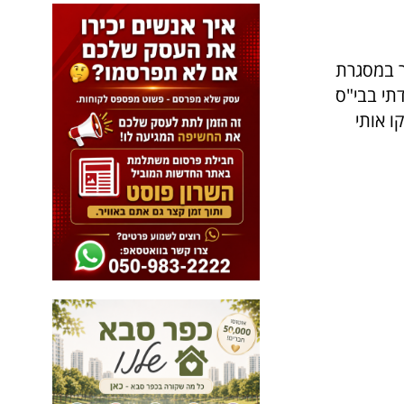
ר במסגרת
תי בבי"ס
ו אותי
ם
ל
ו
כ
י
ל
פ
נ