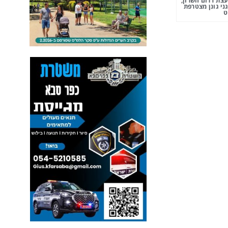
צת דרום השרון,
ני גונן מצטרפת
ט