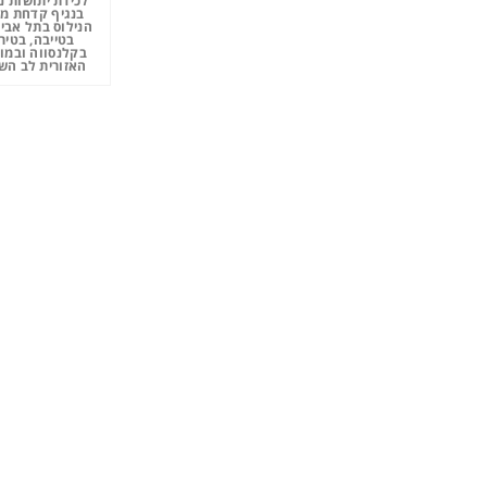
"לכידת יתושות נ
בנגיף קדחת מ
הנילוס בתל אביב
בטייבה, בטיר
בקלנסווה ובמו
האזורית לב השר