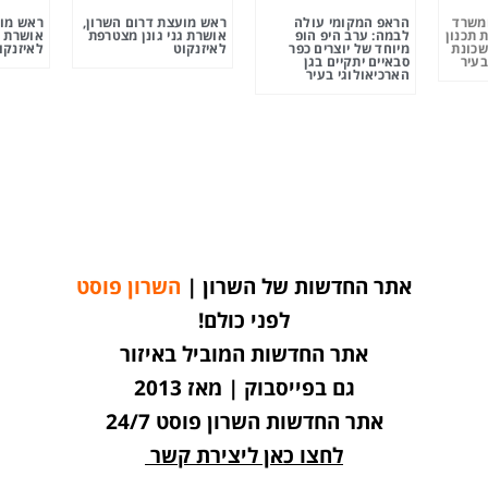
ומשרד
הראפ המקומי עולה
ראש מועצת דרום השרון,
ראש מוע
 תכנון
לבמה: ערב היפ הופ
אושרת גני גונן מצטרפת
אושרת ג
שכונת
מיוחד של יוצרים כפר
לאיזנקוט
לאיזנקו
בעיר
סבאיים יתקיים בגן
הארכיאולוגי בעיר
אתר החדשות של השרון |
השרון פוסט
לפני כולם!
אתר החדשות המוביל באיזור
גם בפייסבוק | מאז 2013
אתר החדשות השרון פוסט 24/7
לחצו כאן ליצירת קשר