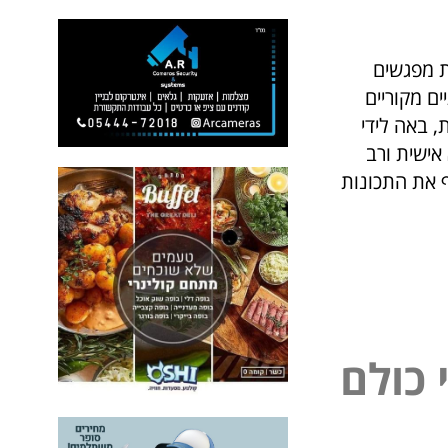
ת מפגשים
ים מקוריים
, באה לידי
אישית ורב
 את התכונות
כ
ו
ל
ם
ל