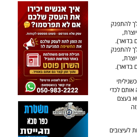
 לך להתפנק
וצרת,
 בדואר).
 לך להתפנק
וצרת,
 בדואר).
ק שלי נולד כשגיליתי
אותם לכדי
פרת "קראתי לעסק Naya Jewelry Desire שהוא בעצם
זה
ת לעיצובים