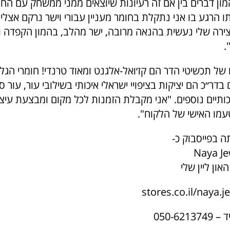
ון דברים בין אם זה רעיונות שיוצאים ממני ממשחק עם החו
תו הרגע בו אני נתקלת בחומר מעניין עבורי וישר נרקם אצלי
צירה שלי נעשית בהנאה מרובה, ישר מהלב, בהמון הקפדה ו
.
 של תכשיטי הדר הם קז׳ואל-אלגנט ומאוד טרנדי! חומרי הגל
״כ הם יציקות בציפויי ישראלי איכותי בשילובי עור, עור ס
כותיים נוספים. "אני מקבלת הזמנות לכל מקום ומבצעת עיצו
עמו האישי של הלקוח".
ה בפייסבוק כ-
Naya Je
און ליין שלי
stores.co.il/naya.j
050-62