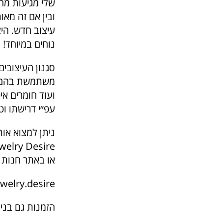
שלי מגיעות מהמ
ובין אם זה מאו
עיצוב חדש. הי
נוחים במיוחד! "
סגנון העיצובים
משתמשת בהם בדר
ועוד חומרים אי
עפ״י דרישתו וט
ניתן למצוא אות
welry Desire
או באתר חנות ה
ewelry.desire
הזמנות גם בנייד – 13749