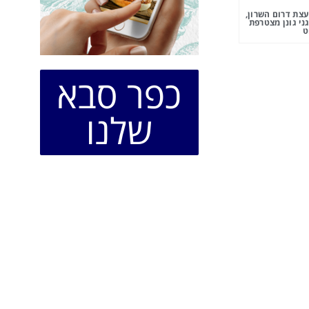
צת דרום השרון,
ני גונן מצטרפת
ט
כפר סבא
שלנו