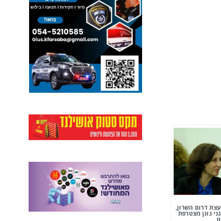
צת דרום השרון,
ני גונן מצטרפת
ט