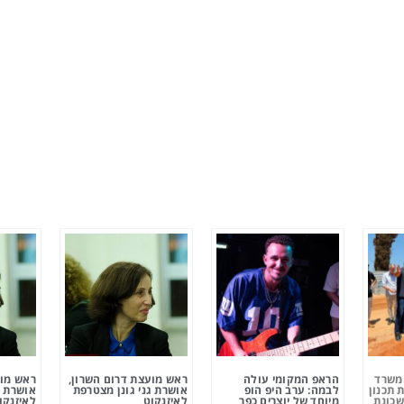
ומשרד
הראפ המקומי עולה
ראש מועצת דרום השרון,
ראש מוע
 תכנון
לבמה: ערב היפ הופ
אושרת גני גונן מצטרפת
אושרת ג
שכונת
מיוחד של יוצרים כפר
לאיזנקוט
לאיזנקו