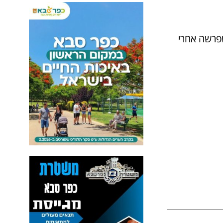
שפרשה אחרי
ל
פ
נ
י
כ
ו
ל
ם